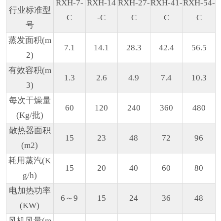
RXH-7-
RXH-14
RXH-27-
RXH-41-
RXH-54-
行业标准型
C
-C
C
C
C
号
蒸发面积(m
7.1
14.1
28.3
42.4
56.5
2)
有效容积(m
1.3
2.6
4.9
7.4
10.3
3)
每次干燥量
60
120
240
360
480
(Kg/批)
散热器面积
15
23
48
72
96
(m2)
耗用蒸汽(K
15
20
40
60
80
g/h)
电加热功率
6～9
15
24
36
48
(KW)
风机风量(m