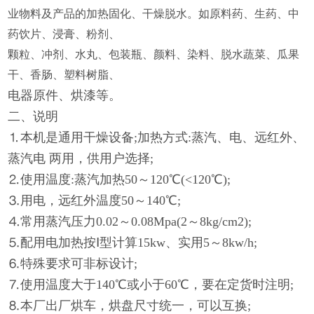
业物料及产品的加热固化、干燥脱水。如原料药、生药、中
药饮片、浸膏、粉剂、
颗粒、冲剂、水丸、包装瓶、颜料、染料、脱水蔬菜、瓜果
干、香肠、塑料树脂、
电器原件、烘漆等。
二、说明
⒈本机是通用干燥设备;加热方式:蒸汽、电、远红外、
蒸汽电 两用，供用户选择;
⒉使用温度:蒸汽加热50～120℃(<120℃);
⒊用电，远红外温度50～140℃;
⒋常用蒸汽压力0.02～0.08Mpa(2～8kg/cm2);
⒌配用电加热按Ⅰ型计算15kw、实用5～8kw/h;
⒍特殊要求可非标设计;
⒎使用温度大于140℃或小于60℃，要在定货时注明;
⒏本厂出厂烘车，烘盘尺寸统一，可以互换;