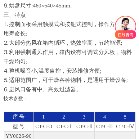
⒐烘盘尺寸:460×640×45mm。
三、特点
⒈控制面板采用触摸式和按钮式控制，操作方便，使
用寿命长;
⒉大部分热风在箱内循环，热效率高，节约能源;
⒊利用强制通风作用，箱内设有可调式分风板，物料
干燥均匀;
⒋整机噪音小,温度自控，安装维修方便;
⒌适用范围广，可干燥各种物料，是通用干燥设备;
⒍进风口备有中、高效过滤器。
技术参数：
序 号
1
2
3
4
5
型 号
CT-C-O
CT-C-Ⅰ
CT-C-Ⅱ
CT-C-Ⅲ
CT-C-Ⅳ
YY0026-90